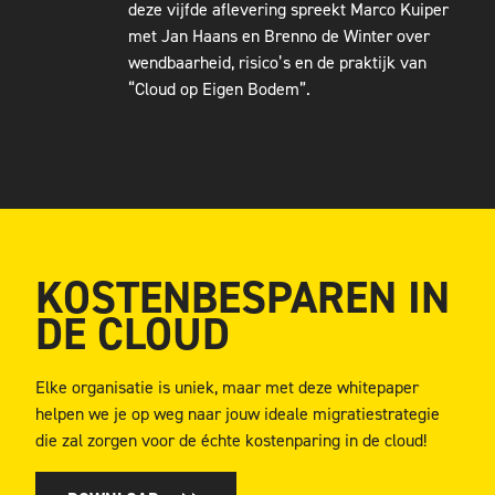
deze vijfde aflevering spreekt Marco Kuiper
met Jan Haans en Brenno de Winter over
wendbaarheid, risico’s en de praktijk van
“Cloud op Eigen Bodem”.
KOSTENBESPAREN IN
DE CLOUD
Elke organisatie is uniek, maar met deze whitepaper
helpen we je op weg naar jouw ideale migratiestrategie
die zal zorgen voor de échte kostenparing in de cloud!