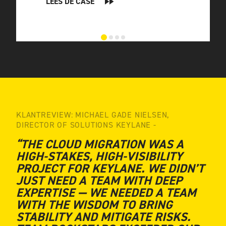
LEES DE CASE
KLANTREVIEW: MICHAEL GADE NIELSEN,
DIRECTOR OF SOLUTIONS KEYLANE -
“THE CLOUD MIGRATION WAS A
HIGH-STAKES, HIGH-VISIBILITY
PROJECT FOR KEYLANE. WE DIDN’T
JUST NEED A TEAM WITH DEEP
EXPERTISE — WE NEEDED A TEAM
WITH THE WISDOM TO BRING
STABILITY AND MITIGATE RISKS.