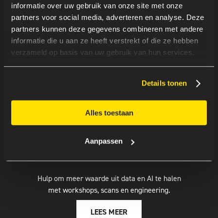
vraagstukken. Van advies tot uitvoer van onze
informatie over uw gebruik van onze site met onze
experts.
partners voor social media, adverteren en analyse. Deze
partners kunnen deze gegevens combineren met andere
LEES MEER
informatie die u aan ze heeft verstrekt of die ze hebben
verzameld op basis van uw gebruik van hun services.
Details tonen
Alles toestaan
Aanpassen
DATA ENGINEERING
Hulp om meer waarde uit data en AI te halen
met workshops, scans en engineering.
LEES MEER