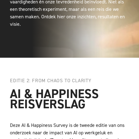
vaardigheden én onze tevredenheid beïnvloedt. Niet als
een theoretisch experiment, maar als een reis die we
samen maken. Ontdek hier onze inzichten, resultaten en
visie.
EDITIE 2: FROM CHAOS TO CLARITY
AI & HAPPINESS
REISVERSLAG
Deze AI & Happiness Survey is de tweede editie van ons
onderzoek naar de impact van AI op werkgeluk en