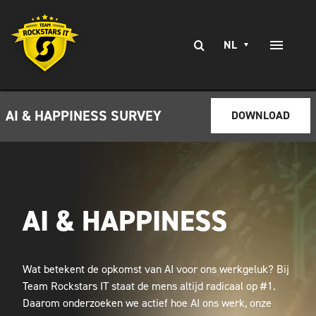
Ga
naar
Zoeken
inhoud
NL
Toggle
naar:
Naviga
EXPERTISE
AI & HAPPINESS SURVEY
DOWNLOAD
SERVICES
BRANCHES
CLIENT STORIES
AI & HAPPINESS
WERKEN BIJ
Wat betekent de opkomst van AI voor ons werkgeluk? Bij
CONTACT
Team Rockstars IT staat de mens altijd radicaal op #1.
Daarom onderzoeken we actief hoe AI ons werk, onze