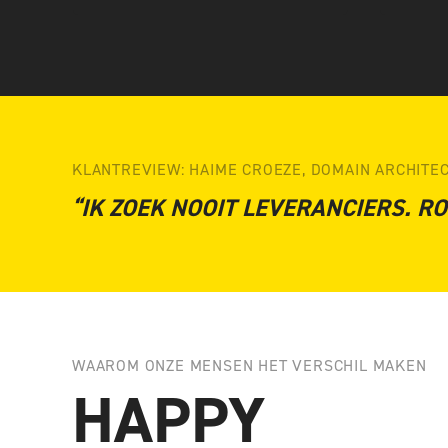
KLANTREVIEW: HAIME CROEZE, DOMAIN ARCHITEC
“IK ZOEK NOOIT LEVERANCIERS. RO
WAAROM ONZE MENSEN HET VERSCHIL MAKEN
HAPPY