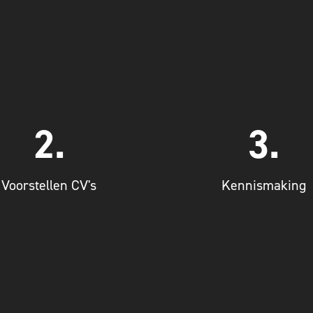
project.
 de vereisten van het
het project.
lueren en vergelijken
plannen en beheren
dividuele teamleden
project. Dit helpt bij
chtergrond van de
hun specifieke rollen 
digheden, ervaring en
individuele teamled
2.
3.
de kwalificaties,
en expertise van 
enwerking. Zo kun je
beeld van de capacit
Voorstellen CV's
Kennismaking
ssing te nemen over de
Daarnaast krijg je een
informatie om een
cultuur en werkwij
 Dit biedt waardevolle
teamleden passen bij j
en wij CV van het team
bedrijf beoordelen o
isen voor jouw project
In deze fase kun jij 
. de specifieke wensen