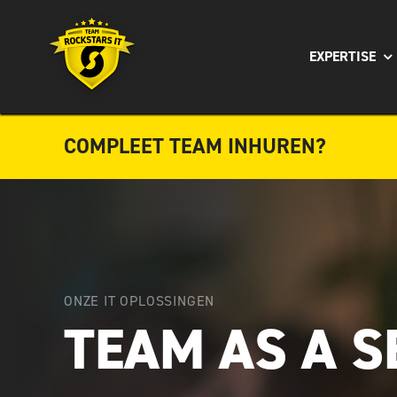
Ga
naar
EXPERTISE
inhoud
COMPLEET TEAM INHUREN?
ONZE IT OPLOSSINGEN
TEAM AS A S