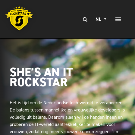
Ga
naar
Zoeken
inhoud
NL
Toggle
naar:
Naviga
EXPERTISE
SERVICES
SHE’S AN IT
BRANCHES
ROCKSTAR
CLIENT STORIES
WERKEN BIJ
Het is tijd om de Nederlandse tech-wereld te veranderen.
De balans tussen mannelijke en vrouwelijke developers is
CONTACT
volledig uit balans. Daarom slaan wij de handen ineen en
proberen de IT-wereld aantrekkelijker te maken voor
vrouwen, zodat nog meer vrouwen kunnen zeggen: “I’m