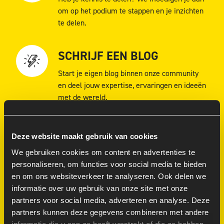
om op het podium te stappen en je inzichten
te delen.
SCHRIJF EEN BLOG
Start je eigen blog binnen onze community
en deel jouw expertise, ervaringen en ideeën
met de wereld.
MAAK EEN VIDEO
Deze website maakt gebruik van cookies
Geen cameravrees?Maak video’s waarin je
We gebruiken cookies om content en advertenties te
tech-onderwerpen bespreekt, tutorials deelt
personaliseren, om functies voor social media te bieden
of gewoon je enthousiasme voor technologie
en om ons websiteverkeer te analyseren. Ook delen we
deelt.
informatie over uw gebruik van onze site met onze
partners voor social media, adverteren en analyse. Deze
partners kunnen deze gegevens combineren met andere
Wil je jouw creatieve kant laten zien?