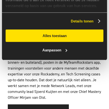
eerste maand benaderen om te vragen of je onderdeel
wilt worden van het network. Maar natuurlijk kan je er
verzameld op basis van uw gebruik van hun services.
zelf ook voor kiezen dat je interesses breder zijn dan
alleen je formele rol, en je voor meer networks
Details tonen
aanmelden.
Wil je nou niet alleen onderdeel worden van een network,
Alles toestaan
maar vind je het leuk om zelf dingen te organiseren
namens een network dan kan je er ook nog voor kiezen
Aanpassen
om network lead te worden! Dan kan je helpen met het
organiseren van offline events (inclusief conferenties in
binnen- en buiteland), posten in de MyTeamRockstars app,
trainingen voorstellen voor andere mensen met dezelfde
expertise voor onze Rockademy, en Tech Screening cases
up-to-date houden. Dat doet je natuurlijk niet alleen. Je
werkt samen met je mede Network Leads, met onze
community lead Sjoerd Kuijten en met onze Chief Mastery
Officer Mirjam van Olst.