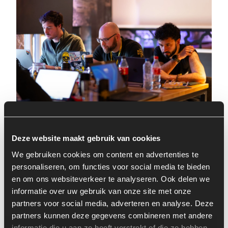
ONDERDEEL WORDEN
Deze website maakt gebruik van cookies
VAN ONZE TECH
We gebruiken cookies om content en advertenties te
personaliseren, om functies voor social media te bieden
NETWORKS
en om ons websiteverkeer te analyseren. Ook delen we
informatie over uw gebruik van onze site met onze
Als je Team Rockstars joint dan zullen de network leads
partners voor social media, adverteren en analyse. Deze
(van de networks die het best bij jouw rol passen) je in je
partners kunnen deze gegevens combineren met andere
informatie die u aan ze heeft verstrekt of die ze hebben