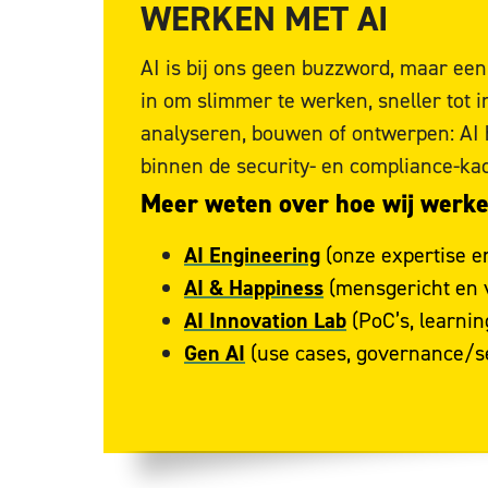
WERKEN MET AI
AI is bij ons geen buzzword, maar ee
in om slimmer te werken, sneller tot
analyseren, bouwen of ontwerpen: AI h
binnen de security- en compliance-ka
Meer weten over hoe wij werk
AI Engineering
(onze expertise e
AI & Happiness
(mensgericht en 
AI Innovation Lab
(PoC’s, learnin
Gen AI
(use cases, governance/se