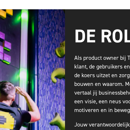
DE RO
Als product owner bij T
klant, de gebruikers e
de koers uitzet en zor
bouwen en waarom. Met
vertaal jij businessbeh
een visie, een neus vo
motiveren en in bewegi
Jouw verantwoordelij