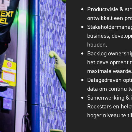
Productvisie & stra
ontwikkelt een pr
Stakeholdermanag
business, develop
houden.
Backlog ownership:
het development t
maximale waarde
Datagedreven opti
data om continu t
Samenwerking & i
Rockstars en help
hoger niveau te til