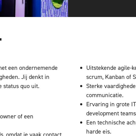
T
 met een ondernemende
Uitstekende agile-
heden. Jij denkt in
scrum, Kanban of 
 status quo uit.
Sterke vaardighed
communicatie.
Ervaring in grote 
development teams
 owner of een
Een technische ac
harde eis.
ds, omdat je vaak contact