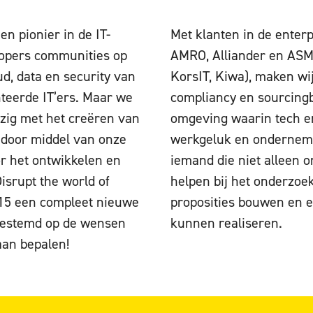
en pionier in de IT-
Met klanten in de enter
lopers communities op
AMRO, Alliander en ASML
d, data en security van
KorsIT, Kiwa), maken wij
teerde IT’ers. Maar we
compliancy en sourcingb
bezig met het creëren van
omgeving waarin tech e
 door middel van onze
werkgeluk en onderneme
or het ontwikkelen en
iemand die niet alleen o
Disrupt the world of
helpen bij het onderzoe
15 een compleet nieuwe
proposities bouwen en e
fgestemd op de wensen
kunnen realiseren.
aan bepalen!