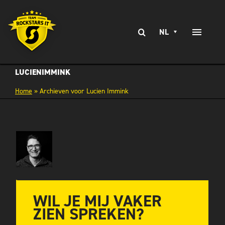
Ga
naar
Zoeken
inhoud
NL
Toggle
naar:
Naviga
EXPERTISE
LUCIENIMMINK
Home
»
Archieven voor Lucien Immink
SERVICES
BRANCHES
CLIENT STORIES
WERKEN BIJ
CONTACT
WIL JE MIJ VAKER
ZIEN SPREKEN?