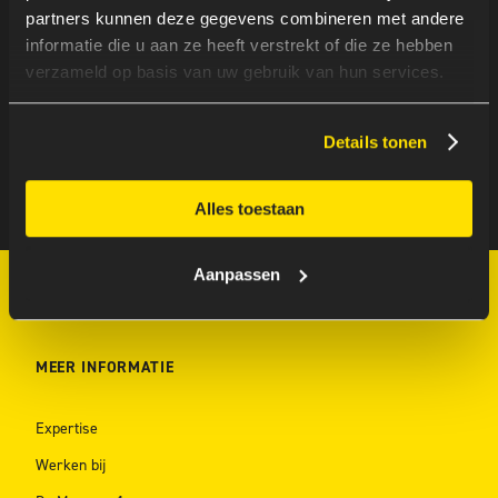
ONZE WEG NAAR (MEER)
partners kunnen deze gegevens combineren met andere
TOEGANKELIJKHEID
informatie die u aan ze heeft verstrekt of die ze hebben
verzameld op basis van uw gebruik van hun services.
By
Lucien Immink
|
Published On: 10 maart 2025
Details tonen
Alles toestaan
Aanpassen
MEER INFORMATIE
Expertise
Werken bij