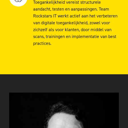
Toegankelijkheid vereist structurele
aandacht, testen en aanpassingen. Team
Rockstars IT werkt actief aan het verbeteren
van digitale toegankelijkheid, zowel voor
zichzelf als voor klanten, door middel van
scans, trainingen en implementatie van best
practices.