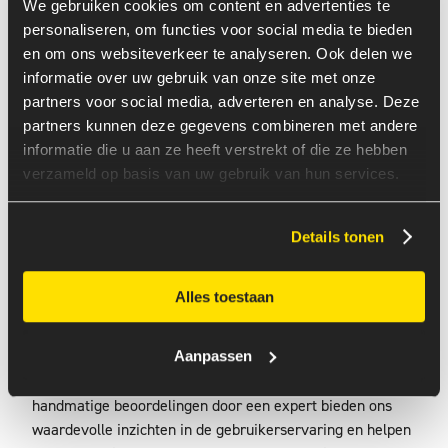
We gebruiken cookies om content en advertenties te
stappen die we ondernemen om beter te worden, duidelijk
personaliseren, om functies voor social media te bieden
maken.
en om ons websiteverkeer te analyseren. Ook delen we
In deze verklaring hebben we specifieke actiepunten
informatie over uw gebruik van onze site met onze
opgenomen om onze toegankelijkheid te verbeteren. Een
partners voor social media, adverteren en analyse. Deze
van de eerste stappen die we hebben genomen, is het
partners kunnen deze gegevens combineren met andere
uitvoeren van een grondige toegankelijkheidsscan van
informatie die u aan ze heeft verstrekt of die ze hebben
onze eigen website. Deze scan omvat zowel automatische
verzameld op basis van uw gebruik van hun services.
tests als handmatige beoordelingen door een expert. Door
deze gecombineerde aanpak kunnen we een volledig
Details tonen
beeld krijgen van de toegankelijkheid van onze website
en gerichte verbeteringen doorvoeren.
Alles toestaan
De automatische tests helpen ons om snel technische
problemen te identificeren die de toegankelijkheid kunnen
belemmeren, zoals ontbrekende alternatieve teksten voor
Aanpassen
afbeeldingen of ontoegankelijke formulieren. De
handmatige beoordelingen door een expert bieden ons
waardevolle inzichten in de gebruikerservaring en helpen