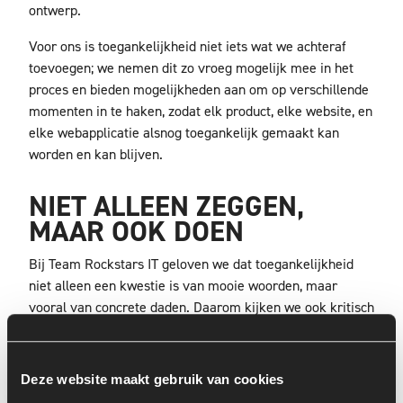
ontwerp.
Voor ons is toegankelijkheid niet iets wat we achteraf
toevoegen; we nemen dit zo vroeg mogelijk mee in het
proces en bieden mogelijkheden aan om op verschillende
momenten in te haken, zodat elk product, elke website, en
elke webapplicatie alsnog toegankelijk gemaakt kan
worden en kan blijven.
NIET ALLEEN ZEGGEN,
MAAR OOK DOEN
Bij Team Rockstars IT geloven we dat toegankelijkheid
niet alleen een kwestie is van mooie woorden, maar
vooral van concrete daden. Daarom kijken we ook kritisch
naar onszelf en hebben we actie ondernomen om onze
eigen toegankelijkheid te verbeteren. Op onze website
hebben we een Toegankelijkheidsverklaring gepubliceerd
Deze website maakt gebruik van cookies
waarin we onze toewijding aan toegankelijkheid en de