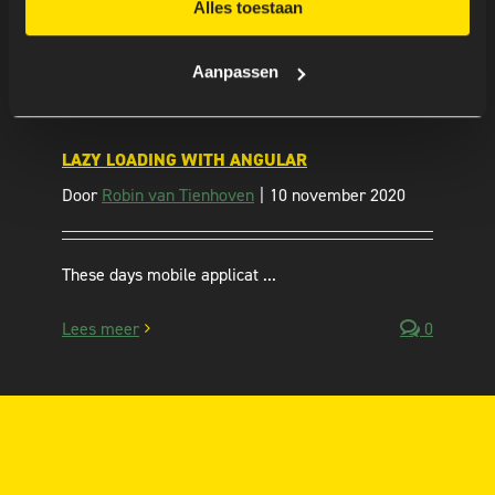
Alles toestaan
Aanpassen
LAZY LOADING WITH ANGULAR
Door
Robin van Tienhoven
|
10 november 2020
These days mobile applicat ...
Lees meer
0