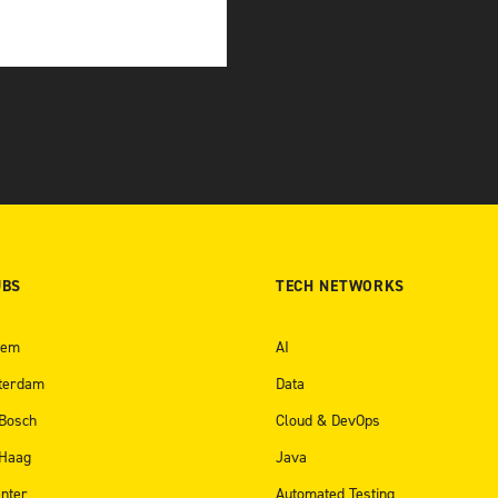
UBS
TECH NETWORKS
hem
AI
terdam
Data
 Bosch
Cloud & DevOps
 Haag
Java
nter
Automated Testing