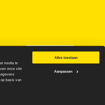
073 – 615 77 77
Alles toestaan
al media te
van onze site
Aanpassen
 gegevens
 op basis van