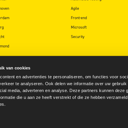
hoven
Agile
terdam
Front-end
urg
Microsoft
cht
Security
rmond
ik van cookies
ontent en advertenties te personaliseren, om functies voor soci
erkeer te analyseren. Ook delen we informatie over uw gebruik 
cial media, adverteren en analyse. Deze partners kunnen deze
ormatie die u aan ze heeft verstrekt of die ze hebben verzameld
es.