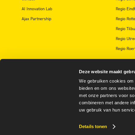
AI Innovation Lab
Regio Eind
Ajax Partnership
Regio Rot
Regio Tilb
Regio Utre
Regio Roe
Deze website maakt gebru
We gebruiken cookies om c
bieden en om ons websitev
met onze partners voor so
combineren met andere inf
Toegankelijkheidsverklaring
Privacy Policy
uw gebruik van hun servic
Details tonen