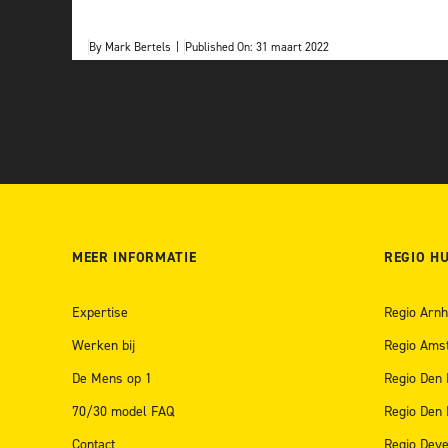
By
Mark Bertels
|
Published On: 31 maart 2022
MEER INFORMATIE
REGIO H
Expertise
Regio Arn
Werken bij
Regio Ams
De Mens op 1
Regio Den
70/30 model FAQ
Regio Den
Contact
Regio Deve