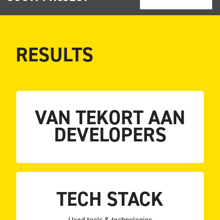
RESULTS
VAN TEKORT AAN
Met aanvulling in capaciteit en expertise
DEVELOPERS
NAAR FLEXIBELE SCHIL
TECH STACK
Java
.Net
Used tools & technologies