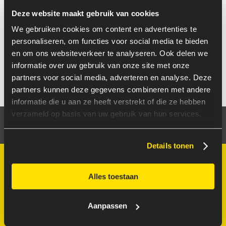
aan een mooie toekomst samen.
Deze website maakt gebruik van cookies
We gebruiken cookies om content en advertenties te
Ik vertrouw op de kwaliteit en persoonlijkheden binnen
personaliseren, om functies voor social media te bieden
Team Rockstars. Ze vinden keer op keer automatisch hun
en om ons websiteverkeer te analyseren. Ook delen we
weg binnen onze zelfsturende teams en dat levert mooie
informatie over uw gebruik van onze site met onze
resultaten op!
partners voor social media, adverteren en analyse. Deze
partners kunnen deze gegevens combineren met andere
informatie die u aan ze heeft verstrekt of die ze hebben
verzameld op basis van uw gebruik van hun services.
OOK IMPACT MAKEN?
VACATURES
Details tonen
“COLLEGA’S VAN
Alles toestaan
TEAM ROCKSTARS
Aanpassen
SLUITEN NAADLOOS