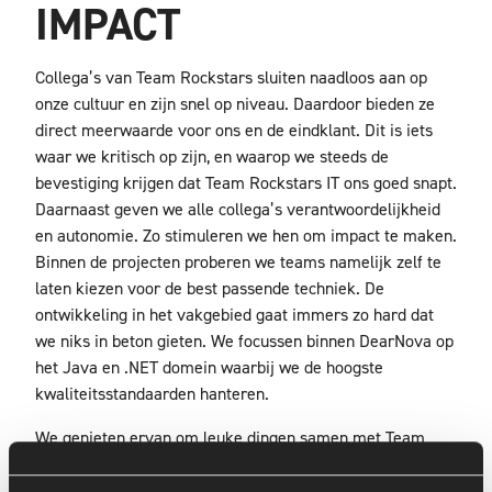
IMPACT
Collega’s van Team Rockstars sluiten naadloos aan op
onze cultuur en zijn snel op niveau. Daardoor bieden ze
direct meerwaarde voor ons en de eindklant. Dit is iets
waar we kritisch op zijn, en waarop we steeds de
bevestiging krijgen dat Team Rockstars IT ons goed snapt.
Daarnaast geven we alle collega’s verantwoordelijkheid
en autonomie. Zo stimuleren we hen om impact te maken.
Binnen de projecten proberen we teams namelijk zelf te
laten kiezen voor de best passende techniek. De
ontwikkeling in het vakgebied gaat immers zo hard dat
we niks in beton gieten. We focussen binnen DearNova op
het Java en .NET domein waarbij we de hoogste
kwaliteitsstandaarden hanteren.
We genieten ervan om leuke dingen samen met Team
Rockstars IT te doen, zoals een avondje Guus Meeuwis of
een race op Zandvoort. Dit draagt zeker ook informeel bij