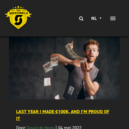
Ga
naar
Zoeken
inhoud
NL
Toggle
naar:
Naviga
EXPERTISE
SERVICES
m
BRANCHES
CLIENT STORIES
WERKEN BIJ
LAST YEAR I MADE €100K, AND I’M PROUD OF
CONTACT
IT
Door
David de Hoop
|
04 mei 2022