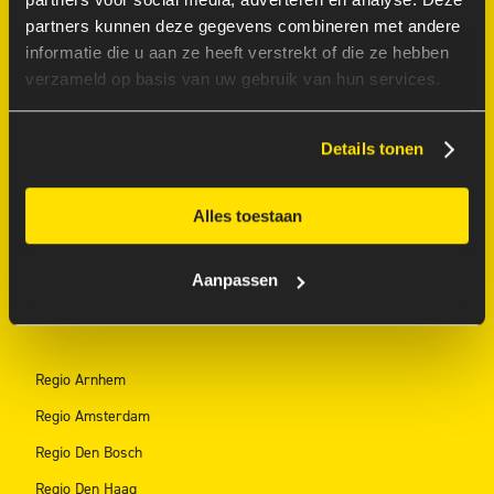
Expertise
partners kunnen deze gegevens combineren met andere
Werken bij
informatie die u aan ze heeft verstrekt of die ze hebben
De Mens op 1
verzameld op basis van uw gebruik van hun services.
70/30 model FAQ
Contact
Details tonen
AI Innovation Lab
Alles toestaan
Ajax Partnership
Aanpassen
REGIO HUBS
Regio Arnhem
Regio Amsterdam
Regio Den Bosch
Regio Den Haag