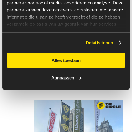
plezier. Dat geeft The Circle een eigenzinnige
partners voor social media, adverteren en analyse. Deze
vorm én karakter. Het is een plek die afwijkt
partners kunnen deze gegevens combineren met andere
van de standaard en die daar juist trots op is.
informatie die u aan ze heeft verstrekt of die ze hebben
Want waarom vierkant blijven denken als je
verzameld op basis van uw gebruik van hun services.
rond kunt dromen?
Details tonen
DECEMBER 2025 - DE
Alles toestaan
TOEKOMST KUN JE
MAKEN. DUS WE
Aanpassen
ZIJN BEGONNEN.