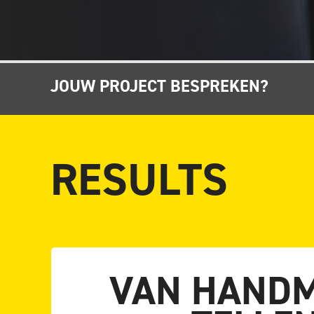
JOUW PROJECT BESPREKEN?
RESULTS
VAN HANDM
Overvloed aan data