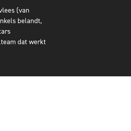
vlees (van
inkels belandt,
tars
lteam dat werkt