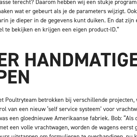
klasse terecht? Daarom hebben wij een stukje progr
 maken wat er gebeurt als je de parameters wijzigt. O
rin je dieper in de gegevens kunt duiken. En dat zijn e
eel te bekijken en krijgen een eigen product-ID.”
ER HANDMATIG
PEN
het Poultryteam betrokken bij verschillende projecten
trol van een nieuw ‘self service systeem’ voor vrach
was een gloednieuwe Amerikaanse fabriek. Bob: “Als c
met een volle vrachtwagen, worden de wagens eerst
urs uitstappen om formulieren te overhandigen, nu 