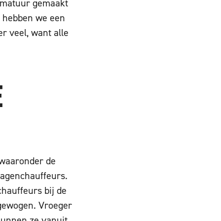
ammatuur gemaakt
ok hebben we een
r veel, want alle
E
, waaronder de
twagenchauffeurs.
hauffeurs bij de
 gewogen. Vroeger
kunnen ze vanuit