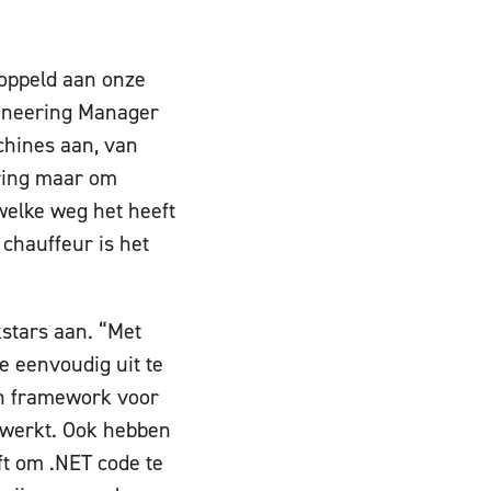
koppeld aan onze
gineering Manager
chines aan, van
uring maar om
 welke weg het heeft
chauffeur is het
kstars aan. “Met
 eenvoudig uit te
en framework voor
 werkt. Ook hebben
ft om .NET code te