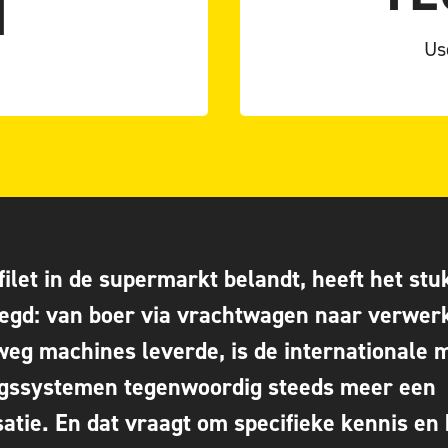
N
ITY
Server-Blazor
Xamarin
MALE
Us
ilet in de supermarkt belandt, heeft het stu
legd: van boer via vrachtwagen naar verwer
eg machines leverde, is de internationale m
gssystemen tegenwoordig steeds meer een
atie. En dat vraagt om specifieke kennis en