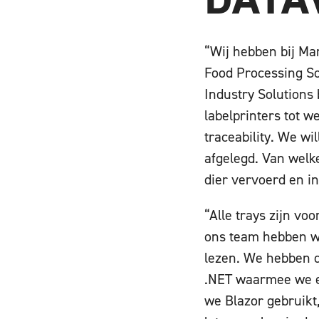
“Wij hebben bij Ma
Food Processing So
Industry Solutions
labelprinters tot 
traceability. We wi
afgelegd. Van welk
dier vervoerd en in
“Alle trays zijn v
ons team hebben we
lezen. We hebben d
.NET waarmee we e
we Blazor gebruikt