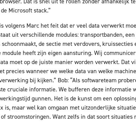
browser. Dat is snel uit te rollen zonder afhankelijk te
de Microsoft stack.”
is volgens Marc het feit dat er veel data verwerkt mo
aat uit verschillende modules: transportbanden, een 
s schoonmaakt, de sectie met verdovers, kruissecties 
e module heeft zijn eigen aansturing. Wij communicer
data moet op de juiste manier worden verwerkt. Dat v
iet precies wanneer we welke data van welke machine
erwerking bij kijken.” Bob: “Als softwareteam probere
te cruciale informatie. We bufferen deze informatie 
werkingstijd gunnen. Het is de kunst om een oplossing
 is, maar wel kan omgaan met uitzonderlijke situatie
f stroomstoringen. Want zelfs in dat soort situaties