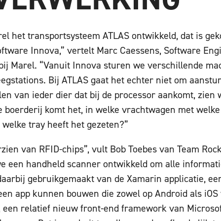
rel het transportsysteem ATLAS ontwikkeld, dat is ge
ftware Innova,” vertelt Marc Caessens, Software En
 bij Marel. “Vanuit Innova sturen we verschillende ma
weegstations. Bij ATLAS gaat het echter niet om aanst
llen van ieder dier dat bij de processor aankomt, zien
e boerderij komt het, in welke vrachtwagen met welke 
 welke tray heeft het gezeten?”
oorzien van RFID-chips”, vult Bob Toebes van Team Roc
 een handheld scanner ontwikkeld om alle informatie
aarbij gebruikgemaakt van de Xamarin applicatie, e
en app kunnen bouwen die zowel op Android als iOS
, een relatief nieuw front-end framework van Microso