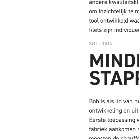
andere kwaliteits
om inzichtelijk te
tool ontwikkeld waa
filets zijn individu
SOLUTION
MIND
STAP
Bob is als lid van 
ontwikkeling en ui
Eerste toepassing 
fabriek aankomen 
moesten de chauffe