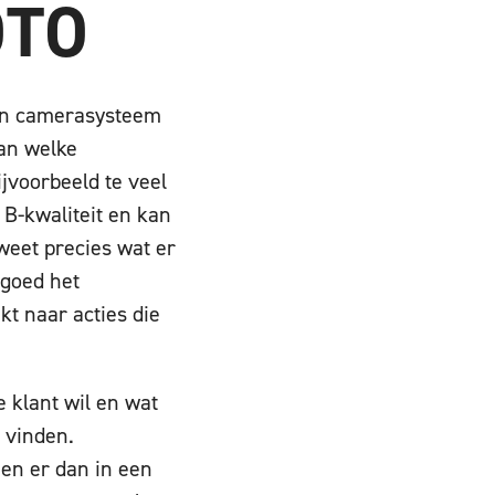
OTO
 een camerasysteem
aan welke
ijvoorbeeld te veel
t B-kwaliteit en kan
eet precies wat er
 goed het
t naar acties die
 klant wil en wat
 vinden.
men er dan in een