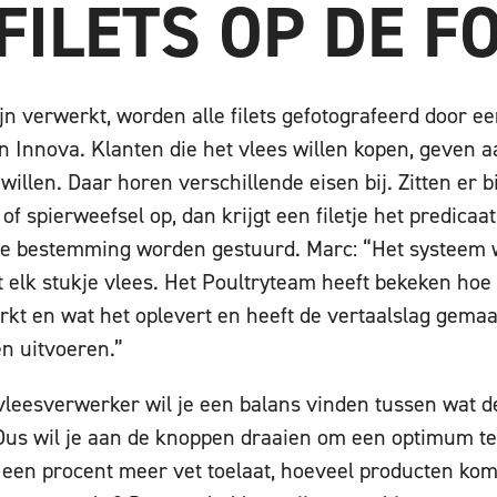
FILETS OP DE F
ijn verwerkt, worden alle filets gefotografeerd door
an Innova. Klanten die het vlees willen kopen, geven 
 willen. Daar horen verschillende eisen bij. Zitten er b
 of spierweefsel op, dan krijgt een filetje het predicaa
re bestemming worden gestuurd. Marc: “Het systeem w
elk stukje vlees. Het Poultryteam heeft bekeken hoe
t en wat het oplevert en heeft de vertaalslag gemaak
n uitvoeren.”
vleesverwerker wil je een balans vinden tussen wat de
 Dus wil je aan de knoppen draaien om een optimum te
je een procent meer vet toelaat, hoeveel producten ko