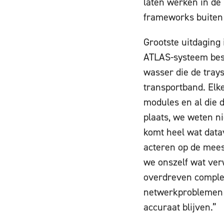
laten werken in de 
frameworks buiten 
Grootste uitdaging 
ATLAS-systeem best
wasser die de tray
transportband. Elk
modules en al die 
plaats, we weten n
komt heel wat datav
acteren op de mees
we onszelf wat ver
overdreven complex
netwerkproblemen o
accuraat blijven.”