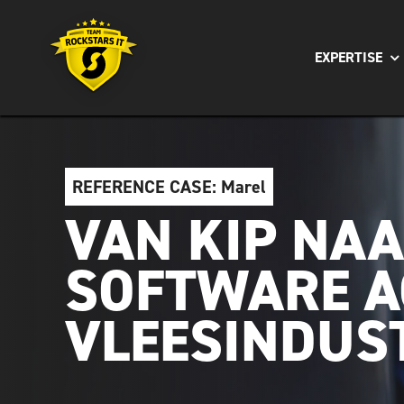
Ga
naar
EXPERTISE
inhoud
REFERENCE CASE: Marel
VAN KIP NAA
SOFTWARE A
VLEESINDUST