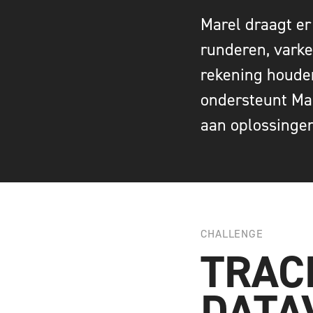
Marel draagt er
runderen, varke
rekening houde
ondersteunt Mar
aan oplossingen
CHALLENGE
TRAC
DATA