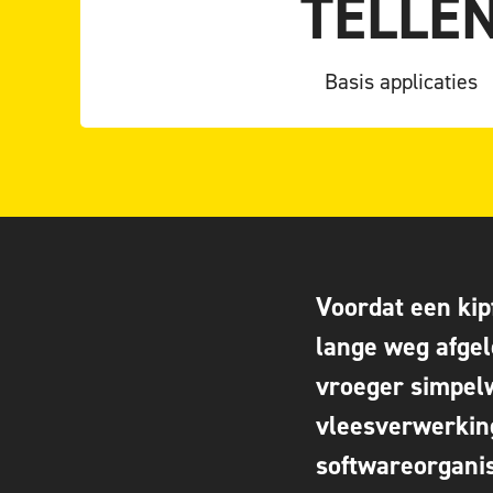
TELLE
TRACEABIL
NAAR OPTI
Basis applicaties
Voordat een kipf
lange weg afge
vroeger simpelw
vleesverwerkin
softwareorganis